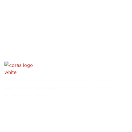
Brindamos un entorno saludable en todo el estado,
diseñado de manera única para apoyar tu crecimiento y tu
proceso de sanación.
Conocé CORAS
Acerca de Nosotros
Servicios
Trabaja con nosotros