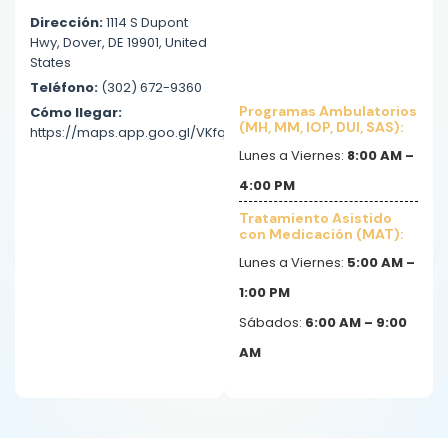
Dirección:
1114 S Dupont
Hwy, Dover, DE 19901, United
States
Teléfono:
(302) 672-9360
Programas Ambulatorios
Cómo llegar:
(MH, MM, IOP, DUI, SAS):
https://maps.app.goo.gl/VKfqDDqgjNMLWscWA
Lunes a Viernes:
8:00 AM –
4:00 PM
Tratamiento Asistido
con Medicación (MAT):
Lunes a Viernes:
5:00 AM –
1:00 PM
Sábados:
6:00 AM – 9:00
AM