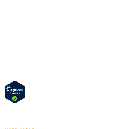
Sedes
Verificación de seguro médico
Servicios
Programa Ambulatorio MAT
Programa Residencial de Rehabilitación
Programas PHP y IOP
Programa de Educación DUI y Alcohol
Información
Cómo acceder a metadona en Delaware
Frascos de metadona para llevar a casa
Idioma
Inglés
Español